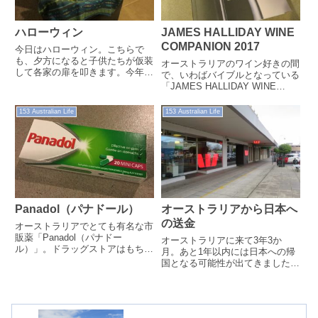
ハローウィン
JAMES HALLIDAY WINE
COMPANION 2017
今日はハローウィン。こちらで
も、夕方になると子供たちが仮装
オーストラリアのワイン好きの間
して各家の扉を叩きます。今年は
で、いわばバイブルとなっている
妻がお菓子を用意しました。キャ
「JAMES HALLIDAY WINE
ラメルコーン抹茶味にチョコをか
COMPANION」。その2017年版
けて、チョコ...
をようやく手に入れま...
153 Australian Life
153 Australian Life
Panadol（パナドール）
オーストラリアから日本へ
の送金
オーストラリアでとても有名な市
販薬「Panadol（パナドー
オーストラリアに来て3年3か
ル）」。ドラッグストアはもちろ
月。あと1年以内には日本への帰
ん、普通にスーパーでも手に入
国となる可能性が出てきました。
る、いわば家庭の常備薬です。
帰国の際には、いろいろとやらな
ければならないことがあるのです
が、その中の...