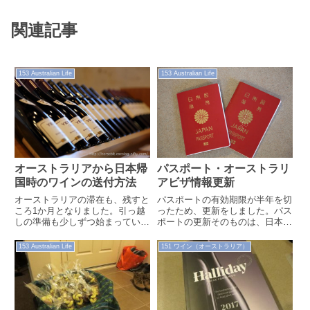
関連記事
153 Australian Life
153 Australian Life
オーストラリアから日本帰
パスポート・オーストラリ
国時のワインの送付方法
アビザ情報更新
オーストラリアの滞在も、残すと
パスポートの有効期限が半年を切
ころ1か月となりました。引っ越
ったため、更新をしました。パス
しの準備も少しずつ始まっていま
ポートの更新そのものは、日本領
す。引っ越し荷物は、元々家具・
事館に出向いて手続きするだけな
家電を前任者から引き継いだこと
ので難しいことはありません。一
153 Australian Life
151 ワイン（オーストラリア）
もあり、さ...
方、オース...