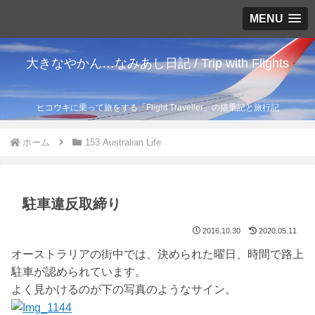
MENU
大きなやかん…なみあし日記 / Trip with Flights
ヒコウキに乗って旅をする「Flight Traveller」の搭乗記と旅行記
ホーム
153 Australian Life
駐車違反取締り
2016.10.30
2020.05.11
オーストラリアの街中では、決められた曜日、時間で路上
駐車が認められています。
よく見かけるのが下の写真のようなサイン。