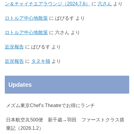
ン＆チャイナエアラウンジ（2024.7.6）
に
六さん
より
ロトルア中心地散策
に
ぱぴるす
より
ロトルア中心地散策
に
六さん
より
近況報告
に
ぱぴるす
より
近況報告
に
タヌキ猫
より
Updates
メズム東京Chef’s Theatreでお得にランチ
日本航空JL500便 新千歳→羽田 ファーストクラス搭
乗記（2026.1.2）