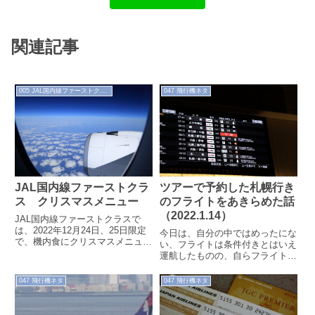
関連記事
005 JAL国内線ファーストクラス
047 飛行機ネタ
JAL国内線ファーストクラ
ツアーで予約した札幌行き
ス クリスマスメニュー
のフライトをあきらめた話
（2022.1.14）
JAL国内線ファーストクラスで
は、2022年12月24日、25日限定
今日は、自分の中ではめったにな
で、機内食にクリスマスメニュー
い、フライトは条件付きとはいえ
が提供されます。12月24、25日
運航したものの、自らフライトを
限定の「昼食」として提供される
あきらめた、という話です。1月
ようです。羽田発便、那覇発伊丹
14日朝6:30すぎ、羽田空港にやっ
047 飛行機ネタ
047 飛行機ネタ
着便は和食、羽田着便伊丹発那覇
てき...
便は洋食。羽田着便の洋食をチョ
イスしてシャンパン、ワインと一