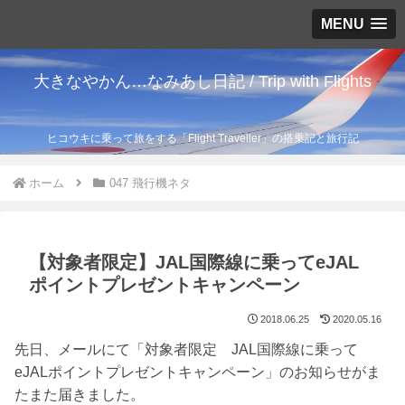
MENU
大きなやかん…なみあし日記 / Trip with Flights
ヒコウキに乗って旅をする「Flight Traveller」の搭乗記と旅行記
ホーム
047 飛行機ネタ
【対象者限定】JAL国際線に乗ってeJAL
ポイントプレゼントキャンペーン
2018.06.25
2020.05.16
先日、メールにて「対象者限定 JAL国際線に乗って
eJALポイントプレゼントキャンペーン」のお知らせがま
たまた届きました。