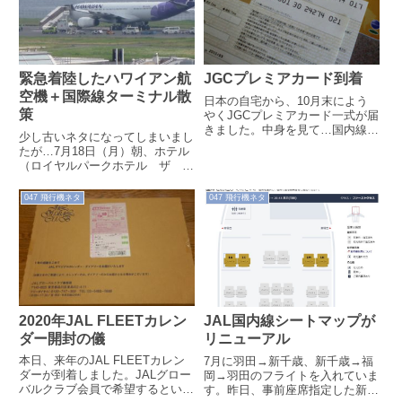
緒にいただくクリスマスを予約し
ました。
緊急着陸したハワイアン航
JGCプレミアカード到着
空機＋国際線ターミナル散
日本の自宅から、10月末によう
策
やくJGCプレミアカード一式が届
きました。中身を見て…国内線フ
少し古いネタになってしまいまし
ァーストクラスアップグレードク
たが…7月18日（月）朝、ホテル
ーポンが２枚…ありゃ、来年の３
（ロイヤルパークホテル ザ 羽
月末まで...
田）にてテレビを見ていると、羽
田空港でハワイアン航空旅客機が
047 飛行機ネタ
047 飛行機ネタ
緊急着陸...
2020年JAL FLEETカレン
JAL国内線シートマップが
ダー開封の儀
リニューアル
本日、来年のJAL FLEETカレン
7月に羽田→新千歳、新千歳→福
ダーが到着しました。JALグロー
岡→羽田のフライトを入れていま
バルクラブ会員で希望するといた
す。昨日、事前座席指定した新千