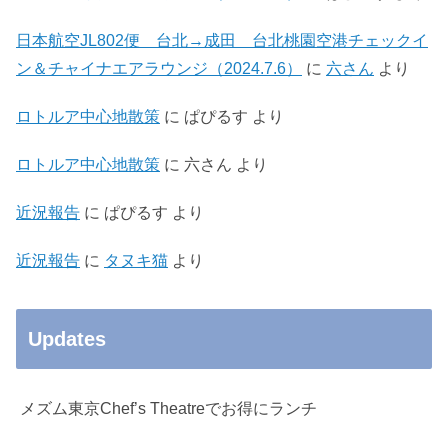
日本航空JL802便 台北→成田 台北桃園空港チェックイ
ン＆チャイナエアラウンジ（2024.7.6）
に
六さん
より
ロトルア中心地散策
に
ぱぴるす
より
ロトルア中心地散策
に
六さん
より
近況報告
に
ぱぴるす
より
近況報告
に
タヌキ猫
より
Updates
メズム東京Chef’s Theatreでお得にランチ