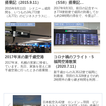
（SS8）搭乗記
搭乗記（2015.9.11）
（2017.9.3）
2017年9月3日。前日の記念すべ
2015年9月11日 シドニー→成田
き774便初便で成田の到着してか
間を、いつものJAL772便
ら約24時間の滞在で、今度は773
（JL772）のビジネスクラスにア
便にてメルボルンへ戻ります。成
ップグレードで搭乗しました。
田⇔メルボルン線が開設される
JGCプレミア資格を取ってから、
048 空港・ラウンジ（国内）
048 空港・ラウンジ（国内）
ま...
ス...
2017年末の新千歳空港
コロナ禍のフライト・5
福岡空港散策
2017年末、札幌の実家に帰省し
（2020.7.11）
ています。先日、家族を迎えに新
千歳空港に行ったときの搭乗階の
新千歳からのJL3512便で福岡に
ひとこま。ANAの激混みはいっ
到着後、羽田行JL328便までの約
たい？という状況にびっくりしま
2時間半の乗り継ぎ時間を利用し
した。
て、福岡空港で定番のラーメンを
いただき、更にお土産をゲットし
ま...
日本航空JL42便 ロンドン→羽田 ビジ
ネスクラス（SKY SUITE・SS8）搭乗記