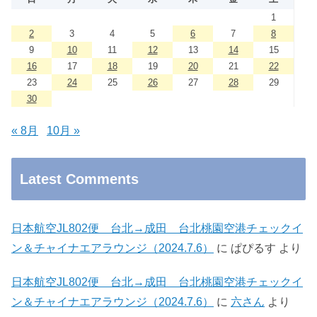
1
2
3
4
5
6
7
8
9
10
11
12
13
14
15
16
17
18
19
20
21
22
23
24
25
26
27
28
29
30
« 8月
10月 »
Latest Comments
日本航空JL802便 台北→成田 台北桃園空港チェックイ
ン＆チャイナエアラウンジ（2024.7.6）
に
ぱぴるす
より
日本航空JL802便 台北→成田 台北桃園空港チェックイ
ン＆チャイナエアラウンジ（2024.7.6）
に
六さん
より