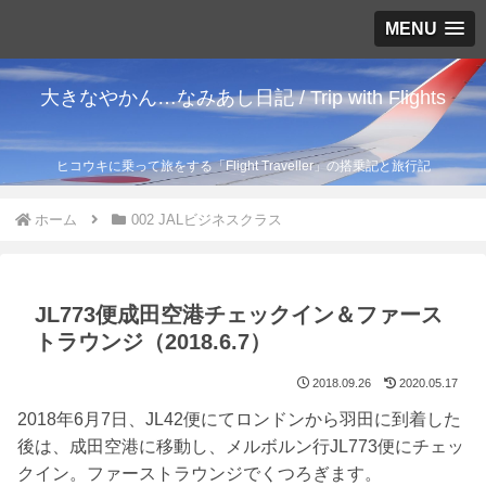
MENU
大きなやかん…なみあし日記 / Trip with Flights
ヒコウキに乗って旅をする「Flight Traveller」の搭乗記と旅行記
ホーム
002 JALビジネスクラス
JL773便成田空港チェックイン＆ファース
トラウンジ（2018.6.7）
2018.09.26
2020.05.17
2018年6月7日、JL42便にてロンドンから羽田に到着した
後は、成田空港に移動し、メルボルン行JL773便にチェッ
クイン。ファーストラウンジでくつろぎます。