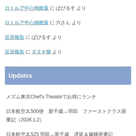
ロトルア中心地散策
に
ぱぴるす
より
ロトルア中心地散策
に
六さん
より
近況報告
に
ぱぴるす
より
近況報告
に
タヌキ猫
より
Updates
メズム東京Chef’s Theatreでお得にランチ
日本航空JL500便 新千歳→羽田 ファーストクラス搭
乗記（2026.1.2）
日本航空JL525 羽田→新千歳 遅延＆爆睡搭乗記