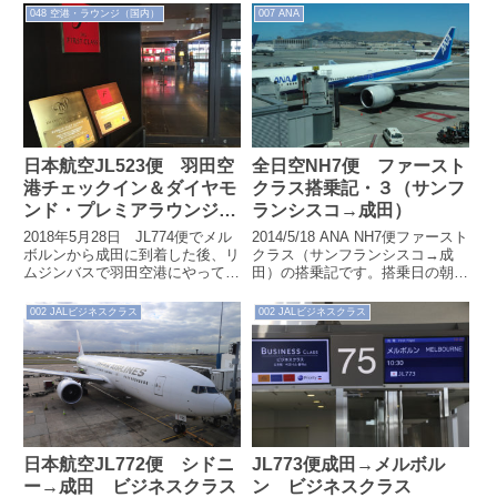
048 空港・ラウンジ（国内）
007 ANA
日本航空JL523便 羽田空
全日空NH7便 ファースト
港チェックイン＆ダイヤモ
クラス搭乗記・３（サンフ
ンド・プレミアラウンジ
ランシスコ→成田）
（2018.5.28）
2018年5月28日 JL774便でメル
2014/5/18 ANA NH7便ファースト
ボルンから成田に到着した後、リ
クラス（サンフランシスコ→成
ムジンバスで羽田空港にやってき
田）の搭乗記です。搭乗日の朝、
ました。ここで、本日搭乗予定の
サンフランシスコ市内からBART
JL523便のチェックインと夫...
に乗って空港へ。ファース...
002 JALビジネスクラス
002 JALビジネスクラス
JL773便成田→メルボル
日本航空JL772便 シドニ
ン ビジネスクラス
ー→成田 ビジネスクラス