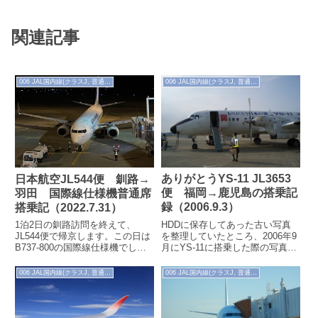
関連記事
006 JAL国内線(クラスJ, 普通席)
006 JAL国内線(クラスJ, 普通席)
ありがとうYS-11 JL3653
日本航空JL544便 釧路→
便 福岡→鹿児島の搭乗記
羽田 国際線仕様機普通席
録（2006.9.3）
搭乗記（2022.7.31）
HDDに保存してあった古い写真
1泊2日の釧路訪問を終えて、
を整理していたところ、2006年9
JL544便で帰京します。この日は
月にYS-11に搭乗した際の写真が
B737-800の国際線仕様機でし
出てきました。YS-11は第二次大
た。座席は最後尾58A。後ろを気
戦後の初の国産旅客機として有...
にせず背もたれを倒すことができ
006 JAL国内線(クラスJ, 普通席)
006 JAL国内線(クラスJ, 普通席)
ます。国際線機材が国内線で運航
される場合、機内WiFi、機内エン
ターテイメントが使えないので注
意が必要。それでもプチ海外旅行