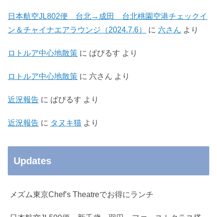
日本航空JL802便 台北→成田 台北桃園空港チェックイ
ン＆チャイナエアラウンジ（2024.7.6）
に
六さん
より
ロトルア中心地散策
に
ぱぴるす
より
ロトルア中心地散策
に
六さん
より
近況報告
に
ぱぴるす
より
近況報告
に
タヌキ猫
より
Updates
メズム東京Chef’s Theatreでお得にランチ