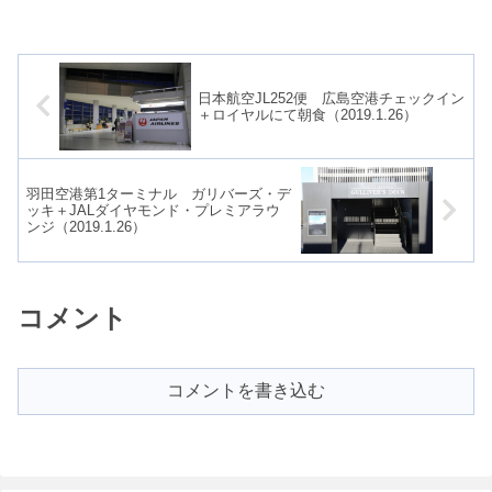
千歳空港まで向かいます。
ろ、搭乗客はずいぶん少ない感
じ。先発の3510便が欠航になっ
て、この便...
日本航空JL252便 広島空港チェックイン
＋ロイヤルにて朝食（2019.1.26）
羽田空港第1ターミナル ガリバーズ・デ
ッキ＋JALダイヤモンド・プレミアラウ
ンジ（2019.1.26）
コメント
コメントを書き込む