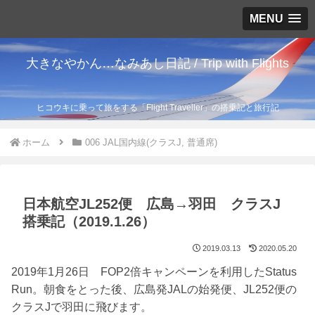
MENU
大きなやかん…なみあし日記 / Trip with Flights
ヒコウキに乗って旅をする「Flight Traveller」の搭乗記と旅行記
ホーム
006 JAL国内線(クラスJ, 普通席)
日本航空JL252便 広島→羽田 クラスJ
搭乗記（2019.1.26）
2019.03.13
2020.05.20
2019年1月26日 FOP2倍キャンペーンを利用したStatus
Run。朝食をとった後、広島発JALの始発便、JL252便の
クラスJで羽田に飛びます。