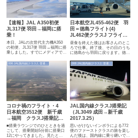
気分を味わうことができますね。
【速報】JAL A350初便
日本航空JL455-462便 羽
JL317便 羽田→福岡に搭
田＝徳島フライト(4)
乗！
JL462便クラスJ フライト
メモ（2021/4）
本日、JALの次世代主力機A350
昼食を終えた後はお客さんのとこ
の初便、JL317便 羽田→福岡に搭
ろで仕事。終了後、その日のうち
乗しました。すでにメディアでの
に徳島から羽田に戻ります。徳島
報道、あるいは一部のブログでは
空港の到着口のそばに、このよう
詳細な内容が紹介されているも
にJAL機を地上の目線から見るこ
006 JAL国内線(クラスJ, 普通席)
006 JAL国内線(クラスJ, 普通席)
の...
とができ...
JAL国内線クラスJ搭乗記
コロナ禍のフライト・4
（JL3049 成田→新千歳
日本航空3512便 新千歳
2017.3.25）
→福岡 クラスJ搭乗記
（2020.7.11）
思いがけないインボラによる772
■搭乗ラウンジでのひとときを過
便のファーストクラスの旅を楽し
ごして、搭乗開始5分前に搭乗口
んだ後は、国内線に乗り継いで新
12にやってきました。見たとこ