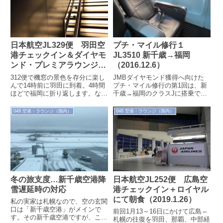
日本航空JL329便 羽田空
プチ・マイル修行１
港チェックイン＆ダイヤモ
JL3510 新千歳→福岡
ンド・プレミアラウンジ
（2016.12.6）
（2019.9.6）
312便で機窓の景色を存分に楽し
JMBダイヤモンド獲得へ向けた
んで14時前に羽田に到着。4時間
プチ・マイル修行の第1回は、新
ほどで福岡に折り返します。なん
千歳→福岡のクラスJに搭乗で
ともったいない…と言われるのが
す。
普通ですが、目的は羽田発の
048 空港・ラウンジ（国内）
048 空港・ラウンジ（国内）
A350フ...
冬の旅支度…新千歳空港降
日本航空JL252便 広島空
雪遅延時の対応
港チェックイン＋ロイヤル
にて朝食（2019.1.26）
私の実家は札幌なので、空の玄関
口は「新千歳空港」がメインで
前回1月13～16日にかけて広島⇔
す。その新千歳空港ですが、ここ
札幌の往復を羽田、那覇、中部経