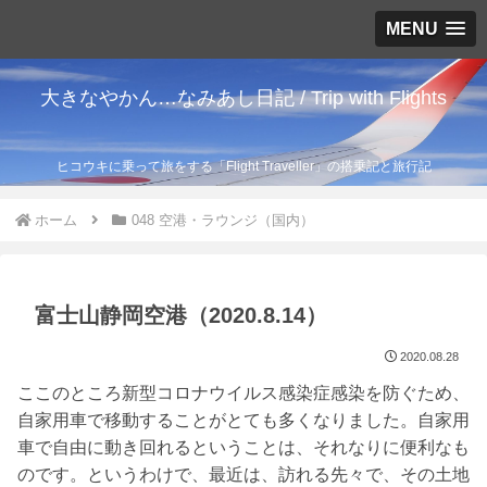
MENU
大きなやかん…なみあし日記 / Trip with Flights
ヒコウキに乗って旅をする「Flight Traveller」の搭乗記と旅行記
ホーム
048 空港・ラウンジ（国内）
富士山静岡空港（2020.8.14）
2020.08.28
ここのところ新型コロナウイルス感染症感染を防ぐため、
自家用車で移動することがとても多くなりました。自家用
車で自由に動き回れるということは、それなりに便利なも
のです。というわけで、最近は、訪れる先々で、その土地