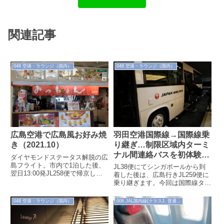
関連記事
048 空港・ラウンジ（国内）
048 空港・ラウンジ（国内）
羽田空港国際線→国際線乗
広島空港で広島風お好み焼
り継ぎ…制限区域内ターミ
き（2021.10）
ナル間連絡バスを初体験
ダイヤモンドステータス解脱の広
（2019.6.30）
島フライト。市内で1泊した後、
JL38便にてシンガポールから到
翌日13:00発JL258便で帰京しま
着した後は、広島行きJL259便に
す。13:00のフライトですが、空
乗り継ぎます。今回は国際線ター
港には出発2時間前の11:0...
ミナルで保安検査を受け、制限区
域内のターミナル間連絡バスを初
048 空港・ラウンジ（国内）
006 JAL国内線(クラスJ, 普通席)
めて...