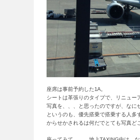
座席は事前予約した1A。
シートは革張りのタイプで、リニュー
写真を、、、と思ったのですが、なに
というのも、優先搭乗で搭乗する人多す
からせかされるは何だでとても写真ど
座ってみて、、、地上TAXING中は