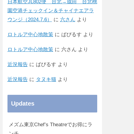
日本航空JL802便 台北→成田 台北桃
園空港チェックイン＆チャイナエアラ
ウンジ（2024.7.6）
に
六さん
より
ロトルア中心地散策
に
ぱぴるす
より
ロトルア中心地散策
に
六さん
より
近況報告
に
ぱぴるす
より
近況報告
に
タヌキ猫
より
Updates
メズム東京Chef’s Theatreでお得にラ
ンチ