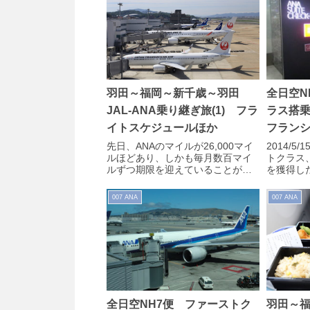
全日空N
羽田～福岡～新千歳～羽田
ラス搭
JAL-ANA乗り継ぎ旅(1) フラ
フラン
イトスケジュールほか
2014/
先日、ANAのマイルが26,000マイ
トクラス、
ルほどあり、しかも毎月数百マイ
を獲得し
ルずつ期限を迎えていることが判
ス、成田
明、慌てて羽田～福岡～新千歳～
の日。前日
羽田のトライアングルフライトを
007 ANA
007 ANA
予...
全日空NH7便 ファーストク
羽田～