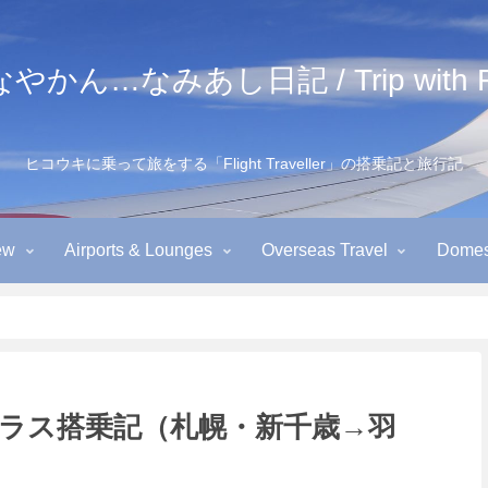
かん…なみあし日記 / Trip with Fl
ヒコウキに乗って旅をする「Flight Traveller」の搭乗記と旅行記
ew
Airports & Lounges
Overseas Travel
Domest
クラス搭乗記（札幌・新千歳→羽