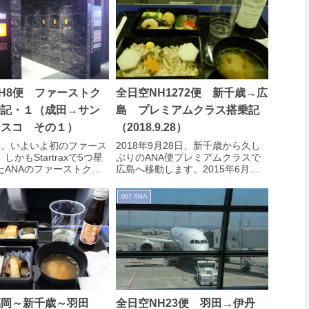
H8便 ファーストク
全日空NH1272便 新千歳→広
乗記・１（成田→サン
島 プレミアムクラス搭乗記
シスコ その１）
（2018.9.28）
5/15。いよいよ初のファース
2018年9月28日、新千歳から久し
しかもStartraxで5つ星
ぶりのANA便プレミアムクラスで
たANAのファーストクラ
広島へ移動します。2015年6月以
→サンフランシスコ搭乗
来のANA国内線プレミアムクラス
のシドニ...
への搭乗です。
007 ANA
福岡～新千歳～羽田
全日空NH23便 羽田→伊丹