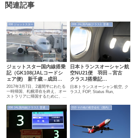
関連記事
008 ジェットスター
006 JAL国内線(クラスJ, 普通席)
ジェットスター国内線搭乗
日本トランスオーシャン航
記（GK108(JALコードシ
空NU21便 羽田→宮古
ェア便) 新千歳→成田
クラスJ搭乗記
2017.3.7）
（2020.1.26）
2017年3月7日、2週間半にわたる
日本トランスオーシャン航空, ク
一時帰国、札幌滞在を終え、オー
ラスJ, FOP, Status Run,
ストラリアに帰国するために、新
千歳から成田までジェットスター
便で移動します。JALは国際線成
006 JAL国内線(クラスJ, 普通席)
010 その他の航空会社（国内）
田...