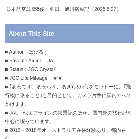
日本航空JL555便 羽田→旭川搭乗記（2025.6.27）
About This Site
■ Author：ぱぴるす
■ Favorite Airline：JAL
■ Status：JGC Crystal
■ JGC Life Mileage：★★
■ ｢あわてず、あせらず、あきらめず｣をモットーに、｢飛
行機に乗ること｣も目的として、カメラ片手に国内外へで
かけます。
■ JAL、他エアラインの搭乗記のほか、国内外の旅行記を
中心に綴っています。
■ 2013～2018年オーストラリア在住経験あり。都内在
住。