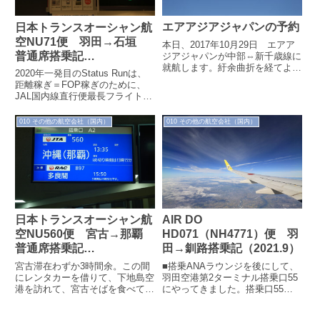
エアアジアジャパンの予約
日本トランスオーシャン航
空NU71便 羽田→石垣
本日、2017年10月29日 エアア
普通席搭乗記
ジアジャパンが中部⇔新千歳線に
就航します。紆余曲折を経てよう
（2020.1.12）
2020年一発目のStatus Runは、
やくといったところでしょうか。
距離稼ぎ＝FOP稼ぎのために、
「エアアジアジャパンの予約」と
JAL国内線直行便最長フライトで
いう...
ある石垣島へ。もちろん初の訪問
です。■搭乗ラウンジで朝食...
010 その他の航空会社（国内）
010 その他の航空会社（国内）
日本トランスオーシャン航
AIR DO
空NU560便 宮古→那覇
HD071（NH4771）便 羽
普通席搭乗記
田→釧路搭乗記（2021.9）
（2020.1.26）
宮古滞在わずか3時間余。この間
■搭乗ANAラウンジを後にして、
にレンタカーを借りて、下地島空
羽田空港第2ターミナル搭乗口55
港を訪れて、宮古そばを食べて
にやってきました。搭乗口55は
と、一通りのメニューをこなしま
ラウンジから一番遠く、ゆっくり
したが、ちとハードすぎたでしょ
歩いて10分弱かかります。今回