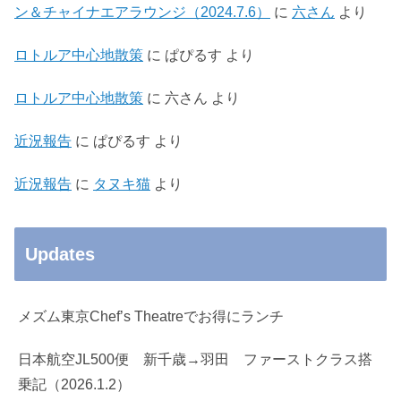
ン＆チャイナエアラウンジ（2024.7.6）
に
六さん
より
ロトルア中心地散策
に
ぱぴるす
より
ロトルア中心地散策
に
六さん
より
近況報告
に
ぱぴるす
より
近況報告
に
タヌキ猫
より
Updates
メズム東京Chef’s Theatreでお得にランチ
日本航空JL500便 新千歳→羽田 ファーストクラス搭
乗記（2026.1.2）