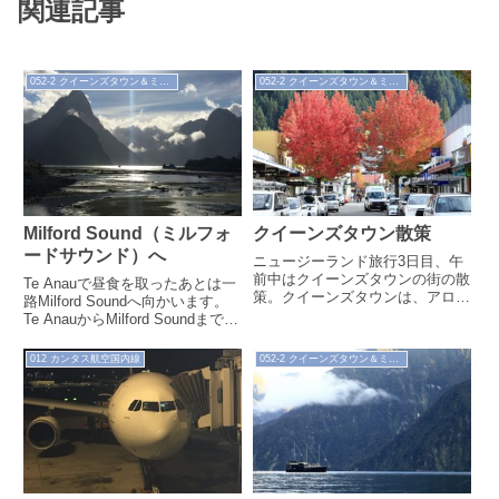
関連記事
052-2 クイーンズタウン＆ミルフォードサウンド（'17.4）
052-2 クイーンズタウン＆ミルフォードサウンド（'17.4）
Milford Sound（ミルフォ
クイーンズタウン散策
ードサウンド）へ
ニュージーランド旅行3日目、午
前中はクイーンズタウンの街の散
Te Anauで昼食を取ったあとは一
策。クイーンズタウンは、アロー
路Milford Soundへ向かいます。
タウンと同様、金脈の発見によっ
Te AnauからMilford Soundまでの
て栄えた街です。今は、年間100
道のりは約120kmほどですが、...
万人以上...
012 カンタス航空国内線
052-2 クイーンズタウン＆ミルフォードサウンド（'17.4）