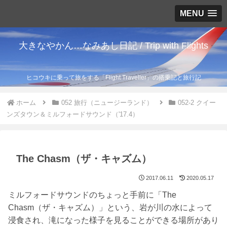
MENU
大きなやかん…なみあし日記 / Trip with Flights
ヒコウキに乗って旅をする「Flight Traveller」の搭乗記と旅行記
ホーム
052 旅行（ニュージーランド）
052-2 クイー
ンズタウン＆ミルフォードサウンド（'17.4）
The Chasm（ザ・キャズム）
2017.06.11
2020.05.17
ミルフォードサウンドのちょっと手前に「The
Chasm（ザ・キャズム）」という、岩が川の水によって
浸食され、滝になった様子を見ることができる場所があり