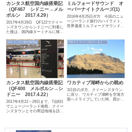
カンタス航空国内線搭乗記
ミルフォードサウンド オ
（QF467 シドニー→メル
ーバーナイトクルーズ(1)
ボルン 2017.4.29）
2016年4月25日夕方 今回のニュ
ージーランド旅行のハイライト、
2017年4月29日 QF122でクイー
世界遺産ミルフォードサウンドの
ンズタウンからシドニーに到着し
オーバーナイトクルーズへの出発
た後は、国内線ターミナルに移動
です。オーバーナイトクルーズは
してQF467メルボルン行に乗り継
昼間...
ぎます。
012 カンタス航空国内線
052-2 クイーンズタウン＆ミルフォードサウンド（'17.4）
カンタス航空国内線搭乗記
ワカティブ湖畔からの眺め
（QF400 メルボルン→シ
3日目の夕方、クイーンズタウン
ドニー 2017.4.22）
に戻り、ワカティブ湖畔を空港方
面へドライブしていた時、西から
2017年4月22～29日まで、7泊8日
日に照らされた山々がとてもきれ
でニュージーランド南島、クイー
いで印象的でした。
ンズタウンとその周辺地域を訪れ
ました。旅の始まりはやはり飛行
機での移動。今回はカンタス航
空...