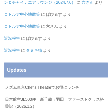
ン＆チャイナエアラウンジ（2024.7.6）
に
六さん
より
ロトルア中心地散策
に
ぱぴるす
より
ロトルア中心地散策
に
六さん
より
近況報告
に
ぱぴるす
より
近況報告
に
タヌキ猫
より
Updates
メズム東京Chef’s Theatreでお得にランチ
日本航空JL500便 新千歳→羽田 ファーストクラス搭
乗記（2026.1.2）