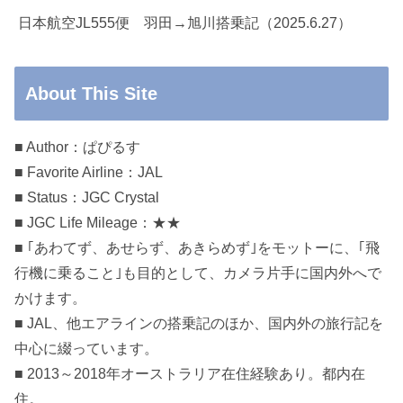
日本航空JL555便 羽田→旭川搭乗記（2025.6.27）
About This Site
■ Author：ぱぴるす
■ Favorite Airline：JAL
■ Status：JGC Crystal
■ JGC Life Mileage：★★
■ ｢あわてず、あせらず、あきらめず｣をモットーに、｢飛
行機に乗ること｣も目的として、カメラ片手に国内外へで
かけます。
■ JAL、他エアラインの搭乗記のほか、国内外の旅行記を
中心に綴っています。
■ 2013～2018年オーストラリア在住経験あり。都内在
住。