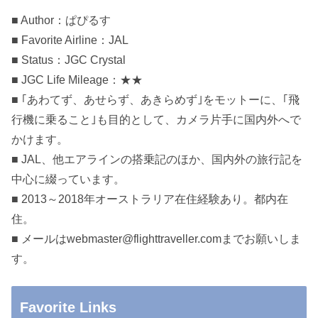
■ Author：ぱぴるす
■ Favorite Airline：JAL
■ Status：JGC Crystal
■ JGC Life Mileage：★★
■ ｢あわてず、あせらず、あきらめず｣をモットーに、｢飛
行機に乗ること｣も目的として、カメラ片手に国内外へで
かけます。
■ JAL、他エアラインの搭乗記のほか、国内外の旅行記を
中心に綴っています。
■ 2013～2018年オーストラリア在住経験あり。都内在
住。
■ メールはwebmaster@flighttraveller.comまでお願いしま
す。
Favorite Links