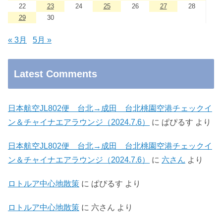
22
23
24
25
26
27
28
29
30
« 3月
5月 »
Latest Comments
日本航空JL802便 台北→成田 台北桃園空港チェックイ
ン＆チャイナエアラウンジ（2024.7.6）
に
ぱぴるす
より
日本航空JL802便 台北→成田 台北桃園空港チェックイ
ン＆チャイナエアラウンジ（2024.7.6）
に
六さん
より
ロトルア中心地散策
に
ぱぴるす
より
ロトルア中心地散策
に
六さん
より