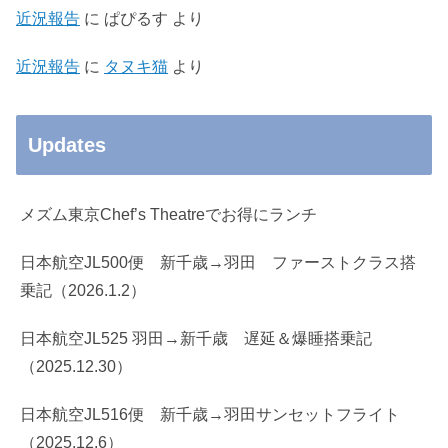
近況報告
に
ぱぴるす
より
近況報告
に
タヌキ猫
より
Updates
メズム東京Chef’s Theatreでお得にランチ
日本航空JL500便 新千歳→羽田 ファーストクラス搭
乗記（2026.1.2）
日本航空JL525 羽田→新千歳 遅延＆爆睡搭乗記
（2025.12.30）
日本航空JL516便 新千歳→羽田サンセットフライト
（2025.12.6）