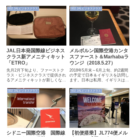
2回連続で機内食で和食をチョイ
SKY SUITE（SS7）のビジネス
スしていたのですが、たまに...
クラスは、今年の1月8日に続...
002 JALビジネスクラス
002 JALビジネスクラス
JAL日本発国際線ビジネス
メルボルン国際空港カンタ
クラス新アメニティキット
スファースト＆Marhabaラ
「ETRO」
ウンジ（2018.5.27）
先月2月下旬より、ファーストク
2018年5月末～6月上旬、約2週間
ラス・ビジネスクラスで提供され
の予定で日本＆イギリスを訪問し
るアメニティキットが新しくなっ
ます。日本は私用、イギリスは出
ています。先般成田発771便に搭
張。当初は私用で日本に行くのみ
乗した際に、この新しいアメニテ
だったのですが、イギリス出張が
002 JALビジネスクラス
002 JALビジネスクラス
ィキット...
急遽...
シドニー国際空港 国際線
【初便搭乗】JL774便メル