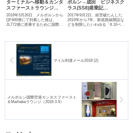
ターミナルへ移動＆カンタ
ボルン→成田 ビジネスク
スファーストラウンジ
ラス(SS8)搭乗記
（2018.3.26）
（2017.9.2）
2018年3月26日 メルボルンから
2017年9月2日、経営破たんした
QF400便にて到着した後は、
2010年から7年、新規路線開設な
JL772便に搭乗するために国際線
どを制限したいわゆる「8.10ペー
ターミナルへ移動、カンタスファ
パー」が昨年失効して以来初とな
ーストラウンジへ向かいます。
る新規就航路線「成田⇔メルボ...
マイル到達メール2018 (2)
メルボルン国際空港カンタスファースト
＆Marhabaラウンジ（2018.3.9）