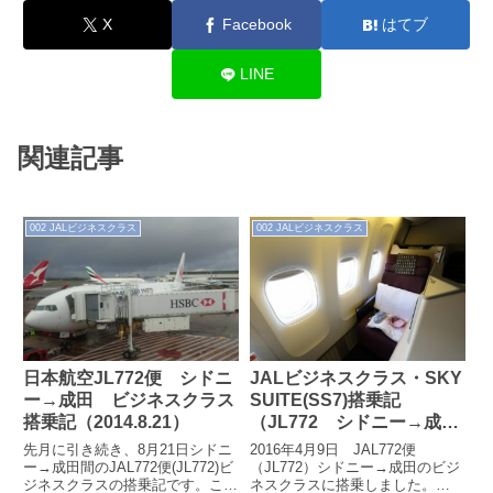
X
Facebook
はてブ
LINE
関連記事
002 JALビジネスクラス
002 JALビジネスクラス
日本航空JL772便 シドニ
JALビジネスクラス・SKY
ー→成田 ビジネスクラス
SUITE(SS7)搭乗記
搭乗記（2014.8.21）
（JL772 シドニー→成
田 2016.4.9）
先月に引き続き、8月21日シドニ
2016年4月9日 JAL772便
ー→成田間のJAL772便(JL772)ビ
（JL772）シドニー→成田のビジ
ジネスクラスの搭乗記です。ここ
ネスクラスに搭乗しました。