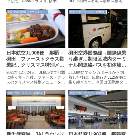
でした。A350クラスJに搭乗、フ
Runで羽田→石垣→那覇→福岡→
ライトと機窓の初冬の景色を紹介
羽田と飛びます。1本目はNU71便
します。
で石垣島へ。私にとっ...
005 JAL国内線ファーストクラス
048 空港・ラウンジ（国内）
羽田空港国際線→国際線乗
日本航空JL906便 那覇→
り継ぎ…制限区域内ターミ
羽田 ファーストクラス搭
ナル間連絡バスを初体験
乗記…クリスマス特別メニ
（2019.6.30）
ューを堪能（2022.12.24）
JL38便にてシンガポールから到
2022年12月24日、JL903便で那覇
着した後は、広島行きJL259便に
に降り立った後、ファーストクラ
乗り継ぎます。今回は国際線ター
スのクリスマス特別メニューを楽
ミナルで保安検査を受け、制限区
しむためにわずか1時間半で目的
域内のターミナル間連絡バスを初
のJL906便に搭乗します。...
048 空港・ラウンジ（国内）
048 空港・ラウンジ（国内）
めて...
新千歳空港 JALラウンジ
日本航空JL902便 那覇空