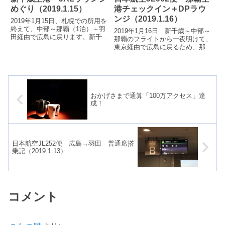
めぐり（2019.1.15）
港チェックイン＋DPラウ
ンジ（2019.1.16）
2019年1月15日、札幌での所用を
終えて、中部～那覇（1泊）～羽
2019年1月16日 新千歳～中部～
田経由で広島に戻ります。新千歳
那覇のフライトから一夜明けて、
空港では、ダイヤモンド・プレミ
東京経由で広島に戻るため、那覇
アラウンジんのほか、訳あって初
空港にやってきました。
めて...
おかげさまで通算「100万アクセス」達
成！
日本航空JL252便 広島→羽田 普通席搭
乗記（2019.1.13）
コメント