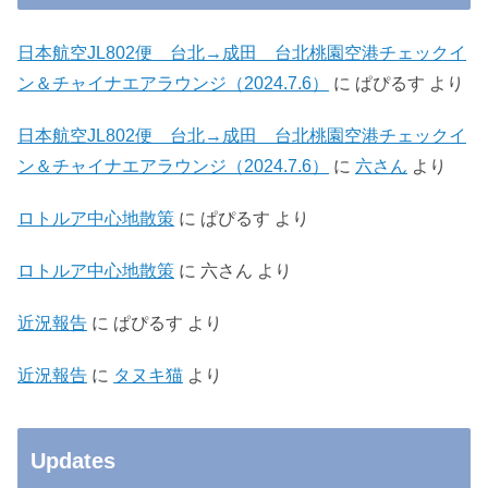
日本航空JL802便 台北→成田 台北桃園空港チェックイ
ン＆チャイナエアラウンジ（2024.7.6）
に
ぱぴるす
より
日本航空JL802便 台北→成田 台北桃園空港チェックイ
ン＆チャイナエアラウンジ（2024.7.6）
に
六さん
より
ロトルア中心地散策
に
ぱぴるす
より
ロトルア中心地散策
に
六さん
より
近況報告
に
ぱぴるす
より
近況報告
に
タヌキ猫
より
Updates