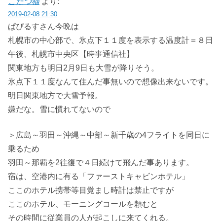
こたつ猫
より:
2019-02-08 21:30
ぱぴるすさん今晩は
札幌市の中心部で、氷点下１１度を表示する温度計＝８日
午後、札幌市中央区【時事通信社】
関東地方も明日2月9日も大雪が降りそう。
氷点下１１度なんて住んだ事無いので想像出来ないです。
明日関東地方で大雪予報。
嫌だな。雪に慣れてないので
＞広島～羽田～沖縄～中部～新千歳の4フライトを同日に
乗るため
羽田～那覇を2往復で４日続けて飛んだ事あります。
宿は、空港内に有る「ファーストキャビンホテル」
ここのホテル携帯等目覚まし時計は禁止ですが
ここのホテル、モーニングコールを頼むと
その時間に従業員の人が起こしに来てくれる。