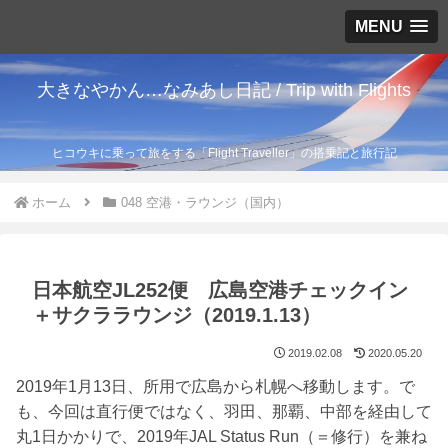
MENU
大きなやかん…なみあし日記 / Trip with Flights
ヒコウキに乗って旅をする「Flight Traveller」の搭乗記と旅行記
ホーム
048 空港・ラウンジ（国内）
日本航空JL252便 広島空港チェックイン
＋サクララウンジ（2019.1.13）
2019.02.08
2020.05.20
2019年1月13日、所用で広島から札幌へ移動します。で
も、今回は直行便ではなく、羽田、那覇、中部を経由して
丸1日かかりで、2019年JAL Status Run（＝修行）を兼ね