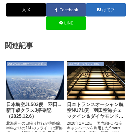
X
Facebook
はてブ
LINE
関連記事
006 JAL国内線(クラスJ, 普通席)
048 空港・ラウンジ（国内）
日本航空JL503便 羽田→
日本トランスオーシャン航
新千歳クラスJ搭乗記
空NU71便 羽田空港チェ
（2025.12.6）
ックイン＆ダイヤモンド・
プレミアラウンジ
北海道への日帰り旅行記往路編。
2020年1月12日 国内線FOP2倍
（2020.1.12）
半年ぶりのJALのフライトは新鮮
キャンペーンを利用したStatus