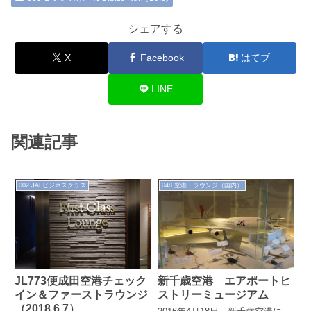
シェアする
X
Facebook
はてブ
LINE
関連記事
002 JALビジネスクラス
048 空港・ラウンジ（国内）
JL773便成田空港チェック
新千歳空港 エアポートヒ
イン＆ファーストラウンジ
ストリーミュージアム
（2018.6.7）