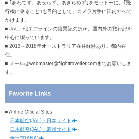
■ ｢あわてず、あせらず、あきらめず｣をモットーに、｢飛
行機に乗ること｣も目的として、カメラ片手に国内外へで
かけます。
■ JAL、他エアラインの搭乗記のほか、国内外の旅行記を
中心に綴っています。
■ 2013～2018年オーストラリア在住経験あり。都内在
住。
■ メールはwebmaster@flighttraveller.comまでお願いしま
す。
Favorite Links
■ Airline Official Sites
日本航空(JAL)・日本サイト
日本航空(JAL)・豪州サイト
全日空(ANA)