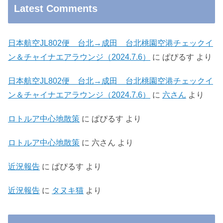
Latest Comments
日本航空JL802便 台北→成田 台北桃園空港チェックイ
ン＆チャイナエアラウンジ（2024.7.6）
に
ぱぴるす
より
日本航空JL802便 台北→成田 台北桃園空港チェックイ
ン＆チャイナエアラウンジ（2024.7.6）
に
六さん
より
ロトルア中心地散策
に
ぱぴるす
より
ロトルア中心地散策
に
六さん
より
近況報告
に
ぱぴるす
より
近況報告
に
タヌキ猫
より