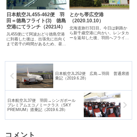
日本航空JL455-462便 羽
とかち帯広空港
田＝徳島フライト(3) 徳島
（2020.10.10）
空港にてランチ（2021/4）
北海道旅行3日目。今日は釧路か
ら新千歳空港に向かい、レンタカ
JL455便にて阿波おどり徳島空港
ーを返却した後、羽田へフライト
に到着した後は、出張先に出向く
します。朝9時すぎ、釧路を出発
まで若干の時間があるため、昼食
して再び帯広へ。11時過ぎ、と
をいただきます。■徳島ラーメン
かち帯広空...
空港ターミナルビルの2Fにレス
トラン...
日本航空JL252便 広島→羽田 普通席搭
乗記（2019.6.28）
日本航空JL37便 羽田→シンガポール
プレミアムエコノミークラス（SKY
PREMIUM）搭乗記（2019.6.28）
コメント