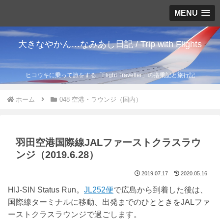
MENU
大きなやかん…なみあし日記 / Trip with Flights
ヒコウキに乗って旅をする「Flight Traveller」の搭乗記と旅行記
ホーム
048 空港・ラウンジ（国内）
羽田空港国際線JALファーストクラスラウ
ンジ（2019.6.28）
2019.07.17
2020.05.16
HIJ-SIN Status Run。
JL252便
で広島から到着した後は、
国際線ターミナルに移動、出発までのひとときをJALファ
ーストクラスラウンジで過ごします。