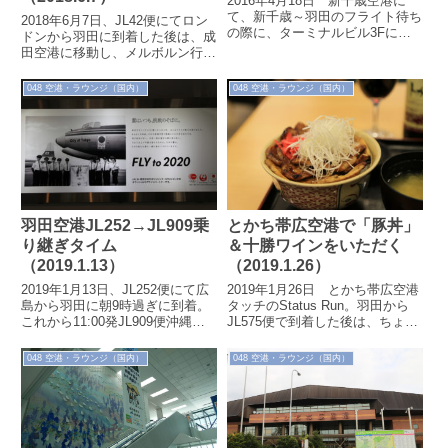
2016年4月18日 新千歳空港に
て、新千歳～羽田のフライト待ち
2018年6月7日、JL42便にてロン
の際に、ターミナルビル3Fにあ
ドンから羽田に到着した後は、成
るエアポートヒストリーミュージ
田空港に移動し、メルボルン行
アムを見学しました（入場無料、
JL773便にチェックイン。ファー
所要時...
ストラウンジでくつろぎます。
048 空港・ラウンジ（国内）
048 空港・ラウンジ（国内）
羽田空港JL252→JL909乗
とかち帯広空港で「豚丼」
り継ぎタイム
＆十勝ワインをいただく
（2019.1.13）
（2019.1.26）
2019年1月13日、JL252便にて広
2019年1月26日 とかち帯広空港
島から羽田に朝9時過ぎに到着。
タッチのStatus Run。羽田から
これから11:00発JL909便沖縄行
JL575便で到着した後は、ちょっ
きの出発まで約2時間の乗り継ぎ
と遅い昼ご飯に、十勝名物「豚
時間を利用して、ラウン...
丼」を空港内レストランで...
048 空港・ラウンジ（国内）
048 空港・ラウンジ（国内）