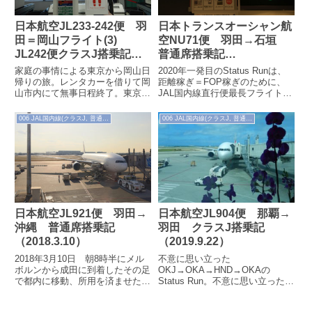
日本航空JL233-242便 羽
日本トランスオーシャン航
田＝岡山フライト(3)
空NU71便 羽田→石垣
JL242便クラスJ搭乗記
普通席搭乗記
（2020/5）
（2020.1.12）
家庭の事情による東京から岡山日
2020年一発目のStatus Runは、
帰りの旅。レンタカーを借りて岡
距離稼ぎ＝FOP稼ぎのために、
山市内にて無事日程終了。東京へ
JAL国内線直行便最長フライトで
と戻ります。■コロナ禍の岡山桃
ある石垣島へ。もちろん初の訪問
太郎空港18:00前、レンタカーを
です。■搭乗ラウンジで朝食...
006 JAL国内線(クラスJ, 普通席)
006 JAL国内線(クラスJ, 普通席)
返却。...
日本航空JL921便 羽田→
日本航空JL904便 那覇→
沖縄 普通席搭乗記
羽田 クラスJ搭乗記
（2018.3.10）
（2019.9.22）
2018年3月10日 朝8時半にメル
不意に思い立った
ボルンから成田に到着したその足
OKJ→OKA→HND→OKAの
で都内に移動、所用を済ませた
Status Run。不意に思い立ったが
後、羽田空港から沖縄・那覇に向
ゆえに？OKJ→OKAのJTAの
かいます。夕方までに用事を済ま
NU11便が40分遅れの沖止めとな