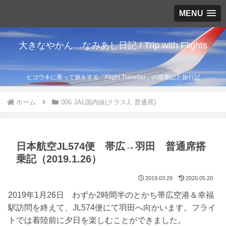
MENU
大きなやかん…なみあし日記 / Trip with Flights
ヒコウキに乗って旅をする「Flight Traveller」の搭乗記と旅行記
ホーム
006 JAL国内線(クラスJ, 普通席)
日本航空JL574便 帯広→羽田 普通席搭
乗記（2019.1.26）
2019.03.29
2020.05.20
2019年1月26日 わずか2時間半のとかち帯広空港＆幸福
駅訪問を終えて、JL574便にて羽田へ向かいます。フライ
トでは着陸前に夕日を楽しむことができました。