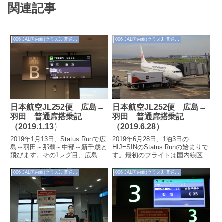
関連記事
006 JAL国内線(クラスJ, 普通席)
006 JAL国内線(クラスJ, 普通席)
日本航空JL252便 広島→
日本航空JL252便 広島→
羽田 普通席搭乗記
羽田 普通席搭乗記
（2019.1.13）
（2019.6.28）
2019年1月13日、Status Runで広
2019年6月28日、1泊3日の
島～羽田～那覇～中部～新千歳と
HIJ=SINのStatus Runの始まりで
飛びます。その1レグ目、広島～
す。最初のフライトは国内線区
羽田を広島発始発便で飛びます。
間。毎度お世話になっている広島
今回は景色を楽しみ、それ...
空港から羽田空港に向かい...
006 JAL国内線(クラスJ, 普通席)
006 JAL国内線(クラスJ, 普通席)