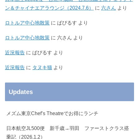
ン＆チャイナエアラウンジ（2024.7.6）
に
六さん
より
ロトルア中心地散策
に
ぱぴるす
より
ロトルア中心地散策
に
六さん
より
近況報告
に
ぱぴるす
より
近況報告
に
タヌキ猫
より
Updates
メズム東京Chef’s Theatreでお得にランチ
日本航空JL500便 新千歳→羽田 ファーストクラス搭
乗記（2026.1.2）