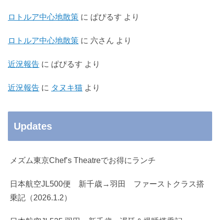
ロトルア中心地散策
に
ぱぴるす
より
ロトルア中心地散策
に
六さん
より
近況報告
に
ぱぴるす
より
近況報告
に
タヌキ猫
より
Updates
メズム東京Chef’s Theatreでお得にランチ
日本航空JL500便 新千歳→羽田 ファーストクラス搭
乗記（2026.1.2）