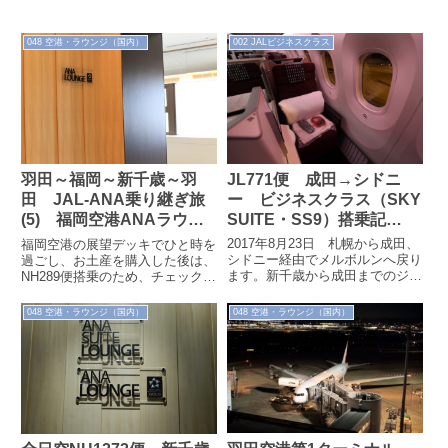
048 空港・ラウンジ（国内）
002 JALビジネスクラス
JL771便 成田→シドニ
羽田～福岡～新千歳～羽
ー ビジネスクラス（SKY
田 JAL-ANA乗り継ぎ旅
SUITE・SS9）搭乗記
(5) 福岡空港ANAラウン
（2017.8.23）
ジ（2021/6）
2017年8月23日 札幌から成田、
福岡空港の展望デッキでひと時を
シドニー経由でメルボルンへ戻り
過ごし、お土産を購入した後は、
ます。新千歳から成田までのジェ
NH289便搭乗のため、チェックイ
ットスター便の搭乗を終えた後
ン＆ANAラウンジに行ってみま
は、お馴染みシドニー行771便に
す。福岡空港のANAプライオリ
048 空港・ラウンジ（国内）
048 空港・ラウンジ（国内）
搭乗...
ティレ...