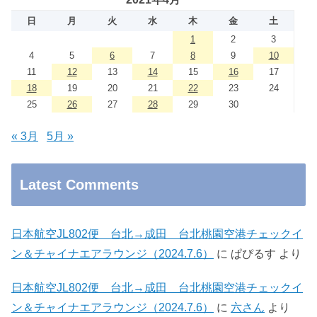
日
月
火
水
木
金
土
1
2
3
4
5
6
7
8
9
10
11
12
13
14
15
16
17
18
19
20
21
22
23
24
25
26
27
28
29
30
« 3月
5月 »
Latest Comments
日本航空JL802便 台北→成田 台北桃園空港チェックイ
ン＆チャイナエアラウンジ（2024.7.6）
に
ぱぴるす
より
日本航空JL802便 台北→成田 台北桃園空港チェックイ
ン＆チャイナエアラウンジ（2024.7.6）
に
六さん
より