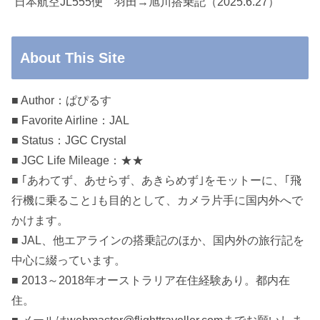
日本航空JL555便 羽田→旭川搭乗記（2025.6.27）
About This Site
■ Author：ぱぴるす
■ Favorite Airline：JAL
■ Status：JGC Crystal
■ JGC Life Mileage：★★
■ ｢あわてず、あせらず、あきらめず｣をモットーに、｢飛
行機に乗ること｣も目的として、カメラ片手に国内外へで
かけます。
■ JAL、他エアラインの搭乗記のほか、国内外の旅行記を
中心に綴っています。
■ 2013～2018年オーストラリア在住経験あり。都内在
住。