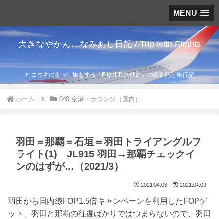
MENU
大きなやかん…なみあし日記 / Trip with Flights
ヒコウキに乗って旅をする「Flight Traveller」の搭乗記と旅行記
ホーム
048 空港・ラウンジ（国内）
羽田＝那覇＝石垣＝羽田トライアングルフ
ライト(1) JL915 羽田→那覇チェックイ
ンのはずが…（2021/3）
2021.04.08
2021.04.09
羽田から国内線FOP1.5倍キャンペーンを利用したFOPゲ
ット、羽田と那覇の往復ばかりではつまらないので、羽田