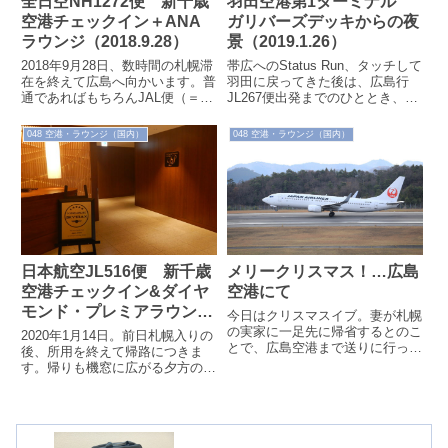
羽田空港第1ターミナル
全日空NH1272便 新千歳
ガリバーズデッキからの夜
空港チェックイン＋ANA
景（2019.1.26）
ラウンジ（2018.9.28）
帯広へのStatus Run、タッチして
2018年9月28日、数時間の札幌滞
羽田に戻ってきた後は、広島行
在を終えて広島へ向かいます。普
JL267便出発までのひととき、夜
通であればもちろんJAL便（＝
景を見に、昼間訪れたガリバーズ
JL3406便 新千歳→広島）を使
デッキを再訪します。
うのですが、新千歳発が15:0...
048 空港・ラウンジ（国内）
048 空港・ラウンジ（国内）
日本航空JL516便 新千歳
メリークリスマス！…広島
空港チェックイン&ダイヤ
空港にて
モンド・プレミアラウンジ
今日はクリスマスイブ。妻が札幌
（2020.1.14）
の実家に一足先に帰省するとのこ
2020年1月14日。前日札幌入りの
とで、広島空港まで送りに行って
後、所用を終えて帰路につきま
きました。今年は現在の広島空港
す。帰りも機窓に広がる夕方の景
開港25周年の年。さらにクリス
色を楽しむべく、16:00のフライ
マスとあっ...
トをチョイス。ついでに言うと
A3...