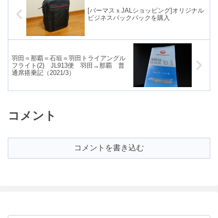
[バーマスｘJALショッピング]オリジナル
ビジネスバックパックを購入
羽田＝那覇＝石垣＝羽田トライアングル
フライト(2) JL913便 羽田→那覇 普
通席搭乗記（2021/3）
コメント
コメントを書き込む