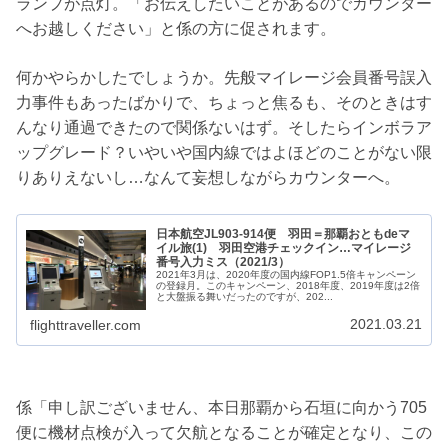
ランプが点灯。「お伝えしたいことがあるのでカウンター
へお越しください」と係の方に促されます。
何かやらかしたでしょうか。先般マイレージ会員番号誤入
力事件もあったばかりで、ちょっと焦るも、そのときはす
んなり通過できたので関係ないはず。そしたらインボラア
ップグレード？いやいや国内線ではよほどのことがない限
りありえないし…なんて妄想しながらカウンターへ。
日本航空JL903-914便 羽田＝那覇おともdeマ
イル旅(1) 羽田空港チェックイン…マイレージ
番号入力ミス（2021/3）
2021年3月は、2020年度の国内線FOP1.5倍キャンペーン
の登録月。このキャンペーン、2018年度、2019年度は2倍
と大盤振る舞いだったのですが、202...
2021.03.21
flighttraveller.com
係「申し訳ございません、本日那覇から石垣に向かう705
便に機材点検が入って欠航となることが確定となり、この