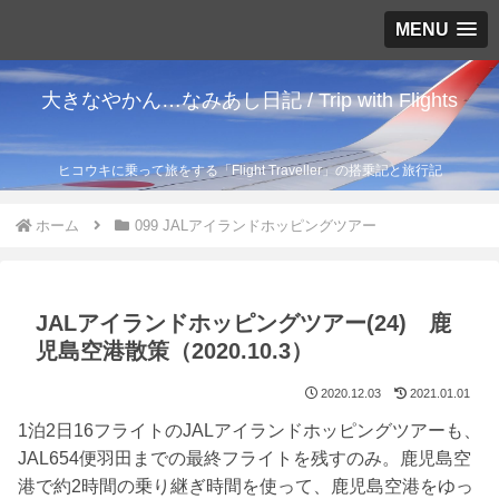
MENU
大きなやかん…なみあし日記 / Trip with Flights
ヒコウキに乗って旅をする「Flight Traveller」の搭乗記と旅行記
ホーム
099 JALアイランドホッピングツアー
JALアイランドホッピングツアー(24) 鹿
児島空港散策（2020.10.3）
2020.12.03
2021.01.01
1泊2日16フライトのJALアイランドホッピングツアーも、
JAL654便羽田までの最終フライトを残すのみ。鹿児島空
港で約2時間の乗り継ぎ時間を使って、鹿児島空港をゆっ