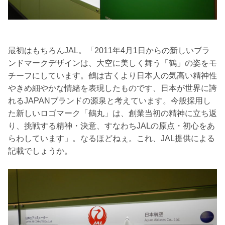
最初はもちろんJAL。「2011年4月1日からの新しいブラ
ンドマークデザインは、大空に美しく舞う「鶴」の姿をモ
チーフにしています。鶴は古くより日本人の気高い精神性
やきめ細やかな情緒を表現したものです、日本が世界に誇
れるJAPANブランドの源泉と考えています。今般採用し
た新しいロゴマーク「鶴丸」は、創業当初の精神に立ち返
り、挑戦する精神・決意、すなわちJALの原点・初心をあ
らわしています」。なるほどねぇ。これ、JAL提供による
記載でしょうか。