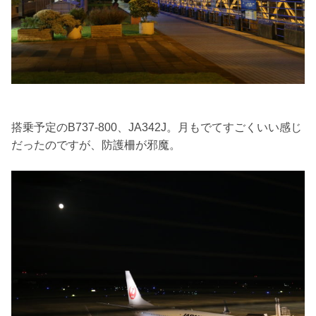
搭乗予定のB737-800、JA342J。月もでてすごくいい感じ
だったのですが、防護柵が邪魔。