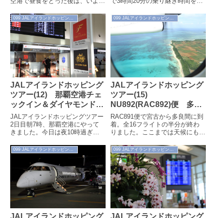
空港で昼食をとった後は、いよい
で3時間20分の乗り継ぎ時間を利
よ2日目後半戦、那覇～沖永良部
用して、プチ屋久島観光に出かけ
～徳之島～奄美大島～鹿児島～羽
ます。■タイムズカーシェアを利
099 JALアイランドホッピングツアー
099 JALアイランドホッピングツアー
田の...
用...
JALアイランドホッピング
JALアイランドホッピング
ツアー(12) 那覇空港チェ
ツアー(15)
ックイン＆ダイヤモンド・
NU892(RAC892)便 多良
プレミアラウンジ
間→宮古（2020.10.3）
JALアイランドホッピングツアー
RAC891便で宮古から多良間に到
（2020.10.3）
2日目朝7時、那覇空港にやって
着。全16フライトの半分が終わ
きました。今日は夜10時過ぎま
りました。ここまでは天候にも恵
で10フライトを楽しみます。天
まれ、大きな遅延もなく順調にス
気予報では、八重山地方が雲が多
ケジュールをこなしています。こ
099 JALアイランドホッピングツアー
099 JALアイランドホッピングツアー
め、との...
こから...
JALアイランドホッピング
JALアイランドホッピング