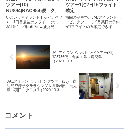
ツアー(10)
ツアー1泊2日16フライト
NU884(RAC884)便 久米
確定
島→那覇（2020.10.2）
いよいよアイランドホッピングツ
前回の記事で、JALアイランドホ
アー1日目最後のフライトです。
ッピングツアー、9月某日の予約
JAL641 羽田(6:25)→鹿児島
が1フライトのみ確定できず、最
(8:15)JAC3741 鹿児島(8:45)→
終的に予約を断念したことを書き
屋久島(9:2...
ました。この記事の中で、10月
のフライ...
JALアイランドホッピングツアー(23)
JC3736便 奄美大島→鹿児島
（2020.10.3）
JALアイランドホッピングツアー(25) 鹿
児島空港サクララウンジ＆JL654便 鹿児
島→羽田 クラスJ（2020.10.3）
コメント