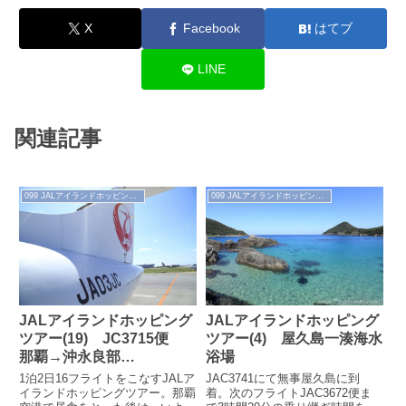
X
Facebook
はてブ
LINE
関連記事
099 JALアイランドホッピングツアー
099 JALアイランドホッピングツアー
JALアイランドホッピング
JALアイランドホッピング
ツアー(19) JC3715便
ツアー(4) 屋久島一湊海水
那覇→沖永良部
浴場
（2020.10.3）
1泊2日16フライトをこなすJALア
JAC3741にて無事屋久島に到
イランドホッピングツアー。那覇
着。次のフライトJAC3672便ま