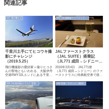
関連記事
047 飛行機ネタ
001 JAL国際線ファーストクラス
千里川土手にてヒコウキ撮
JALファーストクラス
影にチャレンジ
（JAL SUITE）搭乗記
（2019.5.25）
（JL771 成田→シドニー
2016.3.4）
飛行機撮影の愛好家＝撮りヒコさ
2016年3月4日 JAL771便
んの聖地ともいわれる、大阪伊丹
（JL771 成田→シドニー）のファ
空港RWY32Lエンドにある千里川
ーストクラスに特典航空券で搭乗
土手。2019年5月25日、所用で大
しました。2月28日にJAL772便、
阪に行った際に訪れてヒコウキ
シドニー→成田のファー...
006 JAL国内線(クラスJ, 普通席)
048 空港・ラウンジ（国内）
撮...