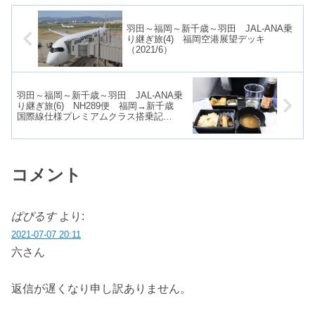
羽田～福岡～新千歳～羽田 JAL-ANA乗
り継ぎ旅(4) 福岡空港展望デッキ
（2021/6）
羽田～福岡～新千歳～羽田 JAL-ANA乗
り継ぎ旅(6) NH289便 福岡→新千歳
国際線仕様プレミアムクラス搭乗記
（2021/6）
コメント
ぱぴるす
より:
2021-07-07 20:11
六さん
返信が遅くなり申し訳ありません。