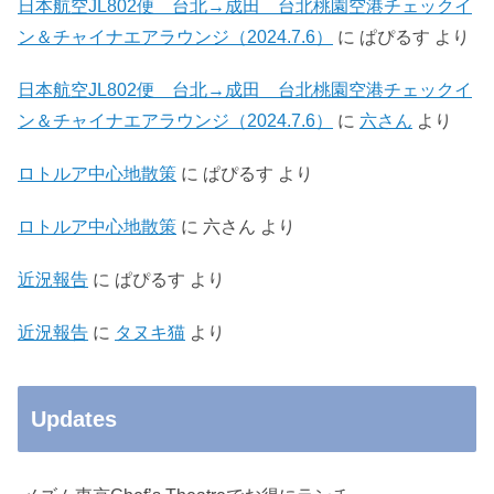
日本航空JL802便 台北→成田 台北桃園空港チェックイ
ン＆チャイナエアラウンジ（2024.7.6）
に
ぱぴるす
より
日本航空JL802便 台北→成田 台北桃園空港チェックイ
ン＆チャイナエアラウンジ（2024.7.6）
に
六さん
より
ロトルア中心地散策
に
ぱぴるす
より
ロトルア中心地散策
に
六さん
より
近況報告
に
ぱぴるす
より
近況報告
に
タヌキ猫
より
Updates