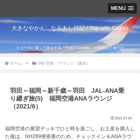
MENU
大きなやかん…なみあし日記 / Trip with Flights
ヒコウキに乗って旅をする「Flight Traveller」の搭乗記と旅行記
ホーム
048 空港・ラウンジ（国内）
羽田～福岡～新千歳～羽田 JAL-ANA乗
り継ぎ旅(5) 福岡空港ANAラウンジ
（2021/6）
2021.07.04
福岡空港の展望デッキでひと時を過ごし、お土産を購入し
た後は、NH289便搭乗のため、チェックイン＆ANAラウ