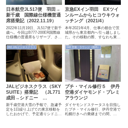
日本航空JL517便 羽田→
京急EXイン羽田 EXツイ
新千歳 国際線仕様機普通
ンルームからヒコウキウォ
席搭乗記（2022.11.19）
ッチング（2021/4）
2022年11月19日、JL517便で新千
本年2021年4月、仕事の都合で茨
歳へ。今回はB777-200ER国際線
城県から東京都内へ引っ越しまし
仕様機の普通席をリザーブ、さら
た。その移動の際、すなわち東京
にバルクヘッド席を事前予約しま
最初の夜を過ごしたのが京急EX
した。羽田空港では今更ながらた
イン羽田。都内ならどこでもよか
002 JALビジネスクラス
048 空港・ラウンジ（国内）
くさんの「F」を発見。機内では
ったの...
ひじ掛け下から出てくる個人用モ
ニターを使用、国内線の短いフラ
イトでプチ国際線気分を味わえま
す。
JALビジネスクラス（SKY
プチ・マイル修行５ 伊丹
SUITE）搭乗記 （JL771
空港ダイヤモンド・プレミ
成田→シドニー
アラウンジ
2016.12.10）
新千歳空港大雪の予報で、急遽予
ダイヤモンドステータスを目指し
定を1日繰り上げての東京移動を
たプチ・マイル修行、伊丹空港で
したおかげで、予定通りシドニー
札幌行きへの乗継までの間、
行JAL771便に搭乗することがで
2016年10月13日にできた「ダイ
きました。今回はプレミアムエコ
ヤモンド・プレミアラウンジ」で
ノミー...
出発まで...