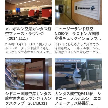
メルボルン空港カンタス航
ニュージーランド航空
空ファーストラウンジ
NZ60便 ラロトンガ国際
（2014.11.1）
空港チェックイン＆ラウン
ジ（2018.7.27）
2014年11月1日 QF151便メルボ
6泊7日にわたるクック諸島での
ルン→オークランド搭乗に際し、
滞在を終え、一路メルボルンへ。
メルボルン空港のカンタスファー
今回はラロトンガからオークラン
ストラウンジを訪れました。空港
ドまでがニュージーランド航空、
チェックインは、ワンワールド
オークランドからメルボルンまで
012 カンタス航空国内線
012 カンタス航空国内線
エ...
がカンタス...
シドニー国際空港カンタス
カンタス航空QF415便 シ
航空国内線ラウンジ（カン
ドニー→メルボルン エコ
タスクラブ 2014.8.31）
ノミークラス搭乗記