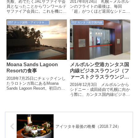
（2017.8.24）
先般、めでたくJALサファイヤ会
2017年8月24日 札幌～メルボル
員となったことからワンワールド
ンのフライトの最後は、毎回
サファイア会員に。これを機にワ
「超」がつくほど退屈なシドニー
ンワールド加盟各社のラウンジが
→メルボルンのフライトです。
使えるようになりました。今回
057 クック諸島・アイツタキ（'18.7）
012 カンタス航空国内線
は、シドニ...
Moana Sands Lagoon
メルボルン空港カンタス国
Resortの食事
内線ビジネスラウンジ（フ
ァーストクラスラウンジ・
2018年7月25日にチェックインし
朝食編）
たラロトンガ島にあるMoana
2016年12月3日 メルボルンから
Sands Lagoon Resort。初日の夕
シドニー・成田経由で札幌に向か
食はホテルでいただくことにしま
う際に、カンタス国内線ビジネス
した。ついでに...
ラウンジ（＝ファーストクラスラ
ウンジ）を利用しました。このラ
ウン...
アイツタキ最後の晩餐（2018.7.24）