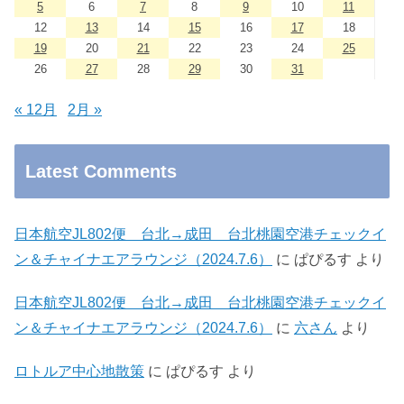
5
6
7
8
9
10
11
12
13
14
15
16
17
18
19
20
21
22
23
24
25
26
27
28
29
30
31
« 12月
2月 »
Latest Comments
日本航空JL802便 台北→成田 台北桃園空港チェックイ
ン＆チャイナエアラウンジ（2024.7.6）
に
ぱぴるす
より
日本航空JL802便 台北→成田 台北桃園空港チェックイ
ン＆チャイナエアラウンジ（2024.7.6）
に
六さん
より
ロトルア中心地散策
に
ぱぴるす
より