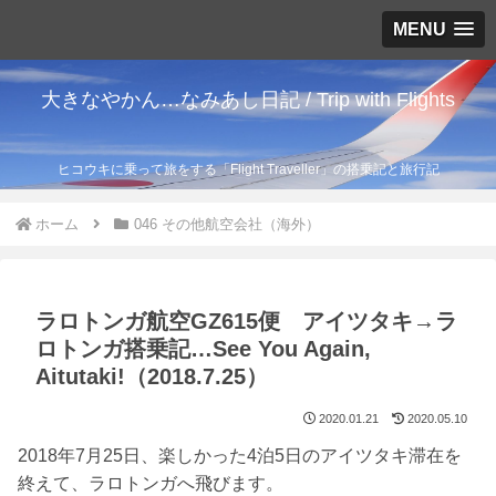
MENU
大きなやかん…なみあし日記 / Trip with Flights
ヒコウキに乗って旅をする「Flight Traveller」の搭乗記と旅行記
ホーム
046 その他航空会社（海外）
ラロトンガ航空GZ615便 アイツタキ→ラ
ロトンガ搭乗記…See You Again,
Aitutaki!（2018.7.25）
2020.01.21
2020.05.10
2018年7月25日、楽しかった4泊5日のアイツタキ滞在を
終えて、ラロトンガへ飛びます。