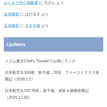
ロトルア中心地散策
に
六さん
より
近況報告
に
ぱぴるす
より
近況報告
に
タヌキ猫
より
Updates
メズム東京Chef’s Theatreでお得にランチ
日本航空JL500便 新千歳→羽田 ファーストクラス搭
乗記（2026.1.2）
日本航空JL525 羽田→新千歳 遅延＆爆睡搭乗記
（2025.12.30）