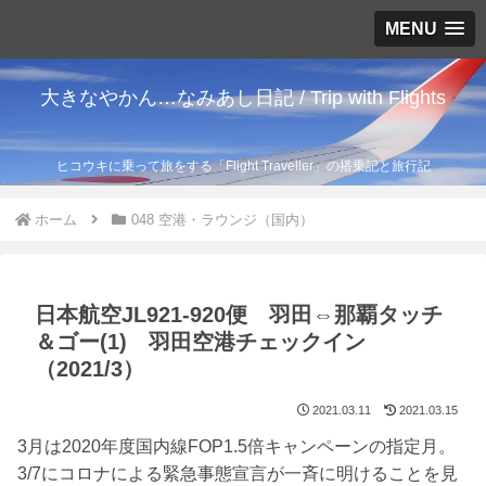
MENU
大きなやかん…なみあし日記 / Trip with Flights
ヒコウキに乗って旅をする「Flight Traveller」の搭乗記と旅行記
ホーム
048 空港・ラウンジ（国内）
日本航空JL921-920便 羽田⇔那覇タッチ
＆ゴー(1) 羽田空港チェックイン
（2021/3）
2021.03.11
2021.03.15
3月は2020年度国内線FOP1.5倍キャンペーンの指定月。
3/7にコロナによる緊急事態宣言が一斉に明けることを見