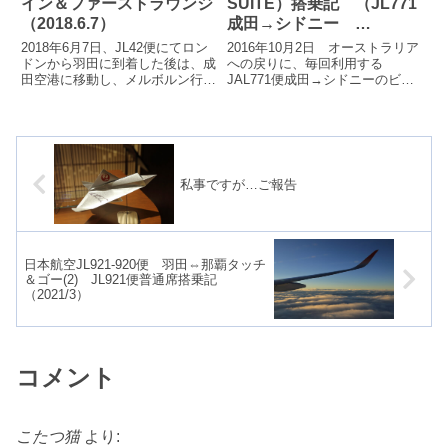
イン＆ファーストラウンジ
SUITE）搭乗記 （JL771
（2018.6.7）
成田→シドニー
2016.10.2）
2018年6月7日、JL42便にてロン
2016年10月2日 オーストラリア
ドンから羽田に到着した後は、成
への戻りに、毎回利用する
田空港に移動し、メルボルン行
JAL771便成田→シドニーのビジ
JL773便にチェックイン。ファー
ネスクラスに搭乗しました。今回
ストラウンジでくつろぎます。
は、プレミアムエコノミーの割引
運賃で...
私事ですが…ご報告
日本航空JL921-920便 羽田⇔那覇タッチ
＆ゴー(2) JL921便普通席搭乗記
（2021/3）
コメント
こたつ猫
より: