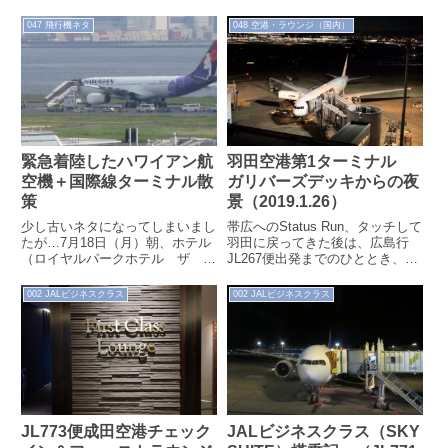
を終えて、本日の宿泊地である沖
しむためにわずか1時間半で目的
縄那覇に向かいます。
のJL906便に搭乗します。...
047 飛行機ネタ
048 空港・ラウンジ（国内）
緊急着陸したハワイアン航
羽田空港第1ターミナル
空機＋国際線ターミナル散
ガリバーズデッキからの夜
策
景（2019.1.26）
少し古いネタになってしまいまし
帯広へのStatus Run、タッチして
たが…7月18日（月）朝、ホテル
羽田に戻ってきた後は、広島行
（ロイヤルパークホテル ザ 羽
JL267便出発までのひととき、夜
田）にてテレビを見ていると、羽
景を見に、昼間訪れたガリバーズ
田空港でハワイアン航空旅客機が
デッキを再訪します。
002 JALビジネスクラス
002 JALビジネスクラス
緊急着陸...
JL773便成田空港チェック
JALビジネスクラス（SKY