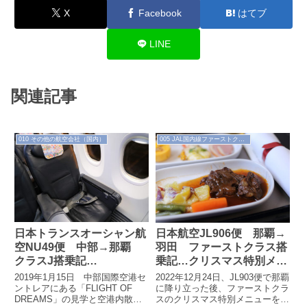
X
Facebook
はてブ
LINE
関連記事
010 その他の航空会社（国内）
005 JAL国内線ファーストクラス
日本トランスオーシャン航
日本航空JL906便 那覇→
空NU49便 中部→那覇
羽田 ファーストクラス搭
クラスJ搭乗記
乗記…クリスマス特別メニ
（2019.1.15）
ューを堪能（2022.12.24）
2019年1月15日 中部国際空港セ
2022年12月24日、JL903便で那覇
ントレアにある「FLIGHT OF
に降り立った後、ファーストクラ
DREAMS」の見学と空港内散策
スのクリスマス特別メニューを楽