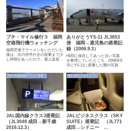
「番屋」のお...
プチ・マイル修行３ 福岡
ありがとうYS-11 JL3653
空港飛行機ウォッチング
便 福岡→鹿児島の搭乗記
録（2006.9.3）
福岡空港でラーメンをいただいた
後は、次の伊丹行きの搭乗まで少
HDDに保存してあった古い写真
し時間があったので、屋上送迎デ
を整理していたところ、2006年9
ッキを訪れてみました。
月にYS-11に搭乗した際の写真が
出てきました。YS-11は第二次大
戦後の初の国産旅客機として有...
006 JAL国内線(クラスJ, 普通席)
002 JALビジネスクラス
JAL国内線クラスJ搭乗記
JALビジネスクラス（SKY
（JL3049 成田→新千歳
SUITE）搭乗記 （JL771
2016.12.3）
成田→シドニー