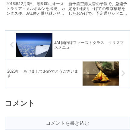
2016.12.10）
2016年12月3日、朝6:00にオース
新千歳空港大雪の予報で、急遽予
トラリア・メルボルンを出発、カ
定を1日繰り上げての東京移動を
ンタス便、JAL便と乗り継いだ長
したおかげで、予定通りシドニー
旅の最後は、成田→札幌の
行JAL771便に搭乗することがで
JAL3049便です。
きました。今回はプレミアムエコ
ノミー...
JAL国内線ファーストクラス クリスマ
スメニュー
2023年 あけましておめでとうございま
す
コメント
コメントを書き込む