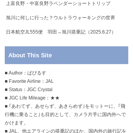
上富良野・中富良野ラベンダーショートトリップ
旭川に何しに行った？ウルトラウォーキングの世界
日本航空JL555便 羽田→旭川搭乗記（2025.6.27）
About This Site
■ Author：ぱぴるす
■ Favorite Airline：JAL
■ Status：JGC Crystal
■ JGC Life Mileage：★★
■ ｢あわてず、あせらず、あきらめず｣をモットーに、｢飛
行機に乗ること｣も目的として、カメラ片手に国内外へで
かけます。
■ JAL、他エアラインの搭乗記のほか、国内外の旅行記を