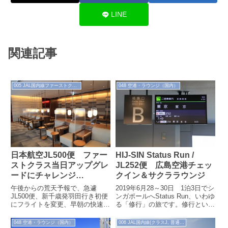
LINE
関連記事
005 JAL国内線ファーストクラス
048 空港・ラウンジ（国内）
HIJ-SIN Status Run /
日本航空JL500便 ファー
JL252便 広島空港チェッ
ストクラス当日アップグレ
クイン＆サクララウンジ
ードにチャレンジ
（2022.3）
2019年6月28～30日 1泊3日でシ
午後からの荒天予報で、急遽
ンガポールへStatus Run、いわゆ
JL500便、新千歳発羽田行き初便
る「修行」の旅です。修行という
にフライトを変更、早朝の快速エ
と苦痛が伴うものですが、乗りヒ
アポートで新千歳空港にやってき
コさんの私には楽しみ...
ました。楽しみにしていた小樽
048 空港・ラウンジ（国内）
006 JAL国内線(クラスJ, 普通席)