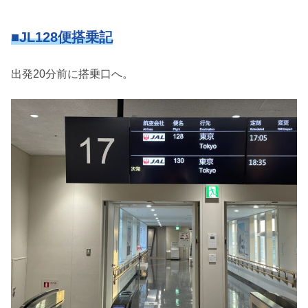
■JL128便搭乗記
出発20分前に搭乗口へ。