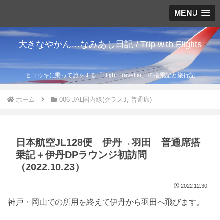
MENU
大きなやかん…なみあし日記 / Trip with Flights
ヒコウキに乗って旅をする「Flight Traveller」の搭乗記と旅行記
ホーム
006 JAL国内線(クラスJ, 普通席)
日本航空JL128便 伊丹→羽田 普通席搭
乗記＋伊丹DPラウンジ初訪問
（2022.10.23）
2022.12.30
神戸・岡山での所用を終えて伊丹から羽田へ飛びます。