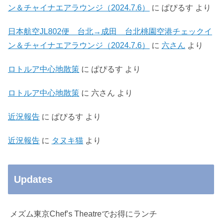
ン＆チャイナエアラウンジ（2024.7.6）
に
ぱぴるす
より
日本航空JL802便 台北→成田 台北桃園空港チェックイ
ン＆チャイナエアラウンジ（2024.7.6）
に
六さん
より
ロトルア中心地散策
に
ぱぴるす
より
ロトルア中心地散策
に
六さん
より
近況報告
に
ぱぴるす
より
近況報告
に
タヌキ猫
より
Updates
メズム東京Chef’s Theatreでお得にランチ